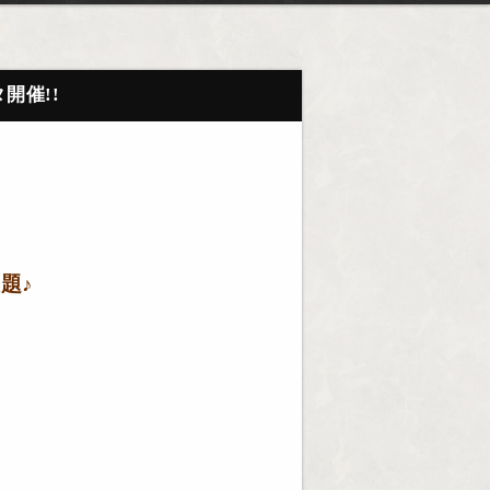
開催!!
題♪
）
）