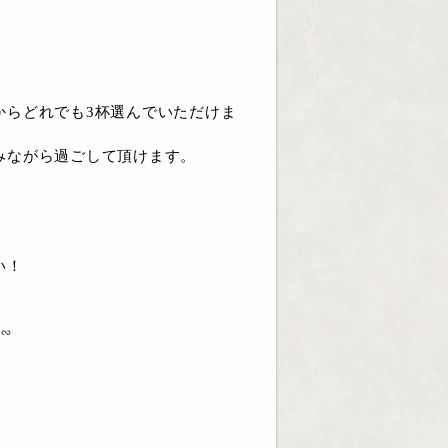
からどれでも3杯選んでいただけま
みながら過ごして頂けます。
い！
∽
）