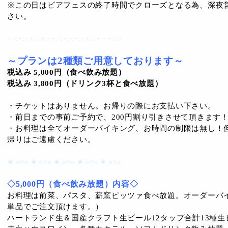
※この日はビアフェスの終了時間でクローズとなる為、深夜
さい。
+:-:+:-:+:-:+:-:+:-:+:-:+:-:+:-:+:-:+:-:+
～プランは2種類ご用意しております～
税込み 5,000円（食べ飲み放題）
税込み
3,800円（ドリンク3杯と食べ放題）
・チケットはありません。お帰りの際にお支払い下さい。
・前日までの事前ご予約で、200円割り引きさせて頂きます
・お料理は全てオーダーバイキング、お時間の制限は無し！
帰りはご遠慮ください。
★.o○o.★.o○o.★.o○o.★.o○o.★.o○o.
◇5,000円（食べ飲み放題）内容◇
お料理は前菜、パスタ、薪窯ピッツァ食べ放題。オーダーバ
単品でご注文頂けます。）
ハートランド生＆国産クラフト生ビール12タップ合計13種生