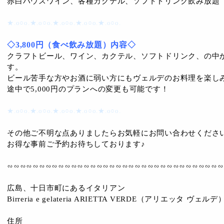
赤白ハウスワイン、各種カクテル、ソフトドリンク飲み放題
★.o○o.★.o○o.★.o○o.★.o○o.★.o○o.
◇3,800円（食べ飲み放題）内容◇
クラフトビール、ワイン、カクテル、ソフトドリンク、の中
す。
ビール苦手な方やお酒に弱い方にもヴェルデのお料理を楽し
途中で5,000円のプランへの変更も可能です！
★.o○o.★.o○o.★.o○o.★.o○o.★.o○o.
その他ご不明な点ありましたらお気軽にお問い合わせくださ
お得な事前ご予約お待ちしております♪
∽∽∽∽∽∽∽∽∽∽∽∽∽∽∽∽∽∽∽∽∽∽∽∽∽∽∽∽∽∽∽∽∽∽
広島、十日市町にあるイタリアン
Birreria e gelateria ARIETTA VERDE（アリエッタ ヴェルデ
住所